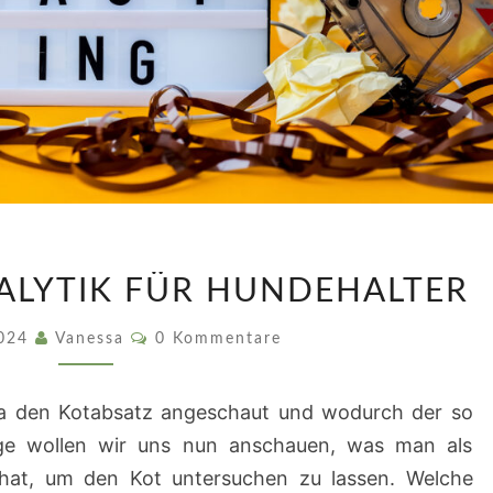
FOLGE
NALYTIK FÜR HUNDEHALTER
4:
KOTANALYTIK
Kommentare
2024
Vanessa
0 Kommentare
FÜR
HUNDEHALTER
 ja den Kotabsatz angeschaut und wodurch der so
olge wollen wir uns nun anschauen, was man als
 hat, um den Kot untersuchen zu lassen. Welche