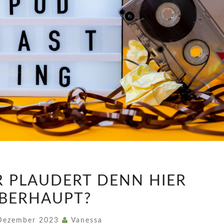
FOLGE
R PLAUDERT DENN HIER
1:
BERHAUPT?
WER
PLAUDERT
 Dezember 2023
Vanessa