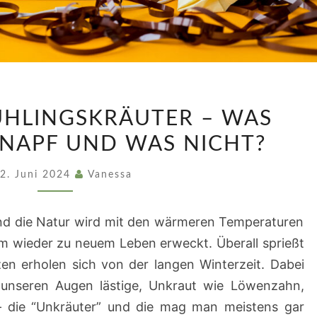
FOLGE
RÜHLINGSKRÄUTER – WAS
11:
 NAPF UND WAS NICHT?
FRÜHLINGSKRÄUTER
–
2. Juni 2024
Vanessa
WAS
DARF
 und die Natur wird mit den wärmeren Temperaturen
IN
m wieder zu neuem Leben erweckt. Überall sprießt
DEN
zen erholen sich von der langen Winterzeit. Dabei
NAPF
n unseren Augen lästige, Unkraut wie Löwenzahn,
UND
– die “Unkräuter” und die mag man meistens gar
WAS