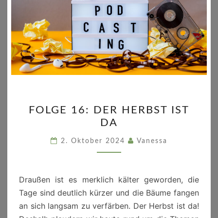
FOLGE
FOLGE 16: DER HERBST IST
16:
DA
DER
HERBST
2. Oktober 2024
Vanessa
IST
DA
Draußen ist es merklich kälter geworden, die
Tage sind deutlich kürzer und die Bäume fangen
an sich langsam zu verfärben. Der Herbst ist da!