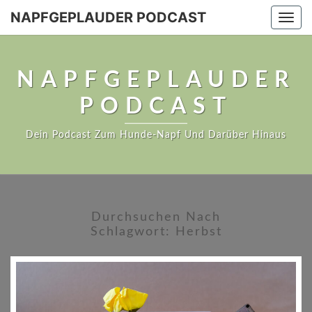
NAPFGEPLAUDER PODCAST
Togg
navi
NAPFGEPLAUDER
PODCAST
Dein Podcast Zum Hunde-Napf Und Darüber Hinaus
Durchsuchen Nach
Schlagwort:
Herbst