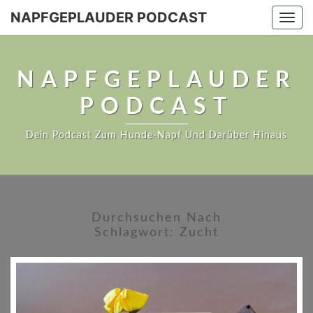
NAPFGEPLAUDER PODCAST
Togg
navi
NAPFGEPLAUDER
PODCAST
Dein Podcast Zum Hunde-Napf Und Darüber Hinaus
Durchsuchen Nach
Schlagwort:
Zucht