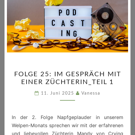
FOLGE
FOLGE 25: IM GESPRÄCH MIT
25:
EINER ZÜCHTERIN_TEIL 1
IM
GESPRÄCH
11. Juni 2025
Vanessa
MIT
EINER
ZÜCHTERIN_TEIL
In der 2. Folge Napfgeplauder in unserem
1
Welpen-Monats sprechen wir mit der erfahrenen
und liebevollen Züchterin Mandy von Crying