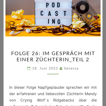
FOLGE
FOLGE 26: IM GESPRÄCH MIT
26:
EINER ZÜCHTERIN_TEIL 2
IM
GESPRÄCH
18. Juni 2025
Vanessa
MIT
EINER
ZÜCHTERIN_TEIL
In dieser Folge Napfgeplauder sprechen wir mit
2
der erfahrenen und liebevollen Züchterin Mandy
von Crying Wolf´s Ridgebacks über die