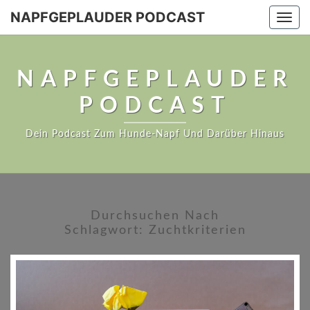
NAPFGEPLAUDER PODCAST
Togg
navi
NAPFGEPLAUDER
PODCAST
Dein Podcast Zum Hunde-Napf Und Darüber Hinaus
Durchsuchen Nach
Schlagwort:
Zuchtkriterien