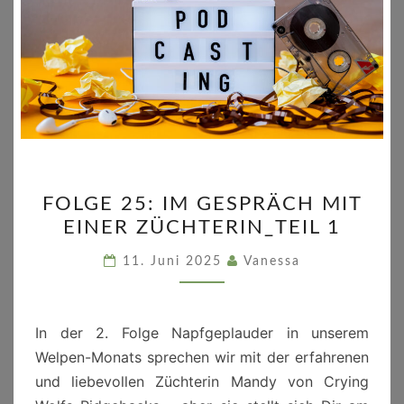
FOLGE
FOLGE 25: IM GESPRÄCH MIT
25:
EINER ZÜCHTERIN_TEIL 1
IM
GESPRÄCH
11. Juni 2025
Vanessa
MIT
EINER
ZÜCHTERIN_TEIL
In der 2. Folge Napfgeplauder in unserem
1
Welpen-Monats sprechen wir mit der erfahrenen
und liebevollen Züchterin Mandy von Crying