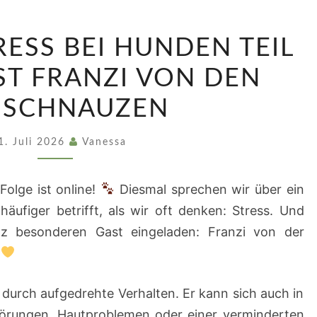
FOLGE
RESS BEI HUNDEN TEIL
42:
STRESS
AST FRANZI VON DEN
BEI
ISCHNAUZEN
HUNDEN
TEIL
1. Juli 2026
Vanessa
1
–
olge ist online!
Diesmal sprechen wir über ein
MIT
äufiger betrifft, als wir oft denken: Stress. Und
GAST
z besonderen Gast eingeladen: Franzi von der
FRANZI
VON
DEN
r durch aufgedrehte Verhalten. Er kann sich auch in
OSSISCHNAUZEN
örungen, Hautproblemen oder einer verminderten